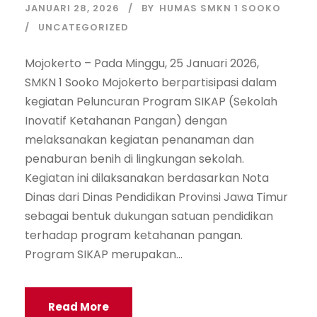
JANUARI 28, 2026
BY
HUMAS SMKN 1 SOOKO
UNCATEGORIZED
Mojokerto – Pada Minggu, 25 Januari 2026,
SMKN 1 Sooko Mojokerto berpartisipasi dalam
kegiatan Peluncuran Program SIKAP (Sekolah
Inovatif Ketahanan Pangan) dengan
melaksanakan kegiatan penanaman dan
penaburan benih di lingkungan sekolah.
Kegiatan ini dilaksanakan berdasarkan Nota
Dinas dari Dinas Pendidikan Provinsi Jawa Timur
sebagai bentuk dukungan satuan pendidikan
terhadap program ketahanan pangan.
Program SIKAP merupakan...
Read More