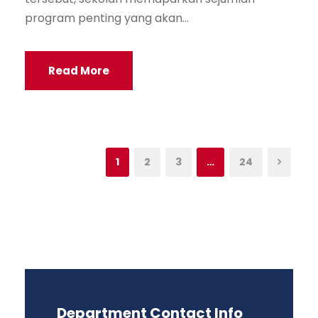
program penting yang akan...
Read More
1
2
3
…
24
Department Contact Info