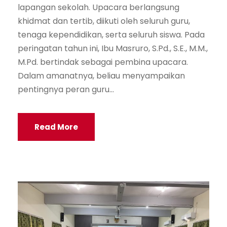
lapangan sekolah. Upacara berlangsung
khidmat dan tertib, diikuti oleh seluruh guru,
tenaga kependidikan, serta seluruh siswa. Pada
peringatan tahun ini, Ibu Masruro, S.Pd., S.E., M.M.,
M.Pd. bertindak sebagai pembina upacara.
Dalam amanatnya, beliau menyampaikan
pentingnya peran guru...
Read More