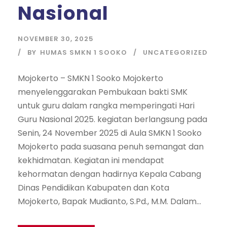
Nasional
NOVEMBER 30, 2025
BY
HUMAS SMKN 1 SOOKO
UNCATEGORIZED
Mojokerto – SMKN 1 Sooko Mojokerto
menyelenggarakan Pembukaan bakti SMK
untuk guru dalam rangka memperingati Hari
Guru Nasional 2025. kegiatan berlangsung pada
Senin, 24 November 2025 di Aula SMKN 1 Sooko
Mojokerto pada suasana penuh semangat dan
kekhidmatan. Kegiatan ini mendapat
kehormatan dengan hadirnya Kepala Cabang
Dinas Pendidikan Kabupaten dan Kota
Mojokerto, Bapak Mudianto, S.Pd., M.M. Dalam...