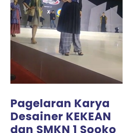
Pagelaran Karya
Desainer KEKEAN
dan SMKN 1 Sooko