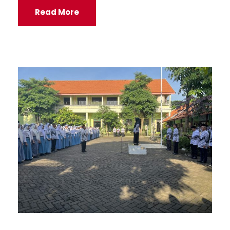
Read More