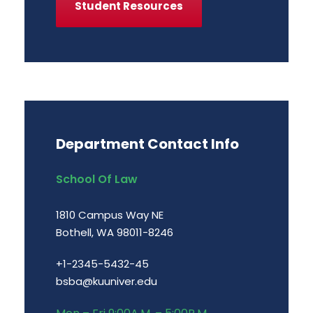
Student Resources
Department Contact Info
School Of Law
1810 Campus Way NE
Bothell, WA 98011-8246
+1-2345-5432-45
bsba@kuuniver.edu