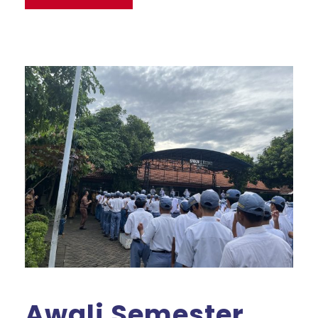
Awali Semester