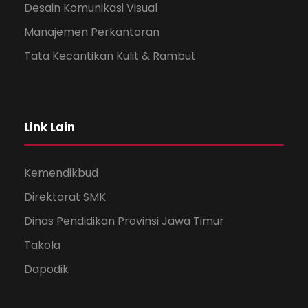
Desain Komunikasi Visual
Manajemen Perkantoran
Tata Kecantikan Kulit & Rambut
Link Lain
Kemendikbud
Direktorat SMK
Dinas Pendidikan Provinsi Jawa Timur
Takola
Dapodik