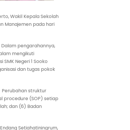
rto, Wakil Kepala Sekolah
n Manajemen pada hari
M.M. Dalam pengarahannya,
alam mengikuti
si SMK Negeri 1 Sooko
ganisasi dan tugas pokok
) Perubahan struktur
nal procedure (SOP) setiap
olah; dan (6) Badan
ndang Setiahatiningrum,