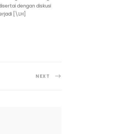
isertai dengan diskusi
jadi [\LH]
NEXT