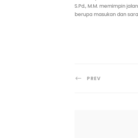
S.Pd., M.M. memimpin jala
berupa masukan dan sara
PREV