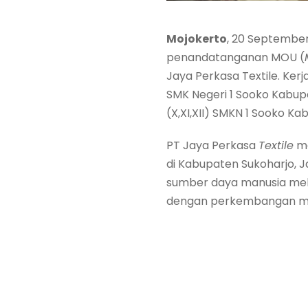
Mojokerto
, 20 Septembe
penandatanganan MOU (
Jaya Perkasa Textile. Kerj
SMK Negeri 1 Sooko Kabu
(X,XI,XII) SMKN 1 Sooko K
PT Jaya Perkasa
Textile
me
di Kabupaten Sukoharjo, 
sumber daya manusia mel
dengan perkembangan mutu