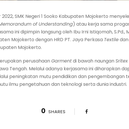
r 2022, SMK Negeri 1 Sooko Kabupaten Mojokerto menye
Memorandum of Understanding
) atau kerja sama proga
asama ini dipimpin langsung oleh Ibu Irni Istiqomah, S.Pd.,
paten Mojokerto dengan HRD PT. Jaya Perkasa
Textile
dan 
abupaten Mojokerto.
rupakan perusahaan
Garment
di bawah naungan
Srite
Jawa Tengah. Melalui adanya kerjasama ini diharapkan 
alui peningkatan mutu pendidikan dan pengembangan te
 ilmu pengetahuan dan teknologi serta dunia industri.
0
SHARES