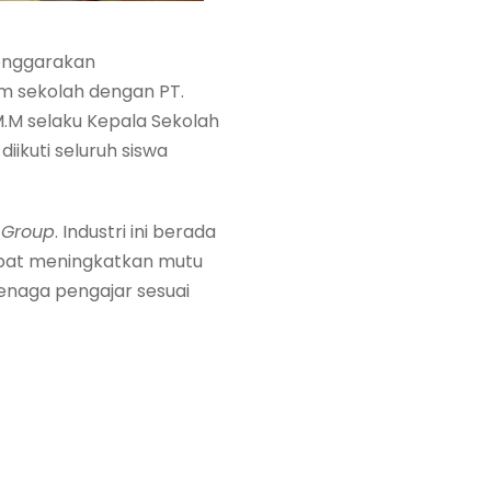
lenggarakan
m sekolah dengan PT.
 M.M selaku Kepala Sekolah
diikuti seluruh siswa
x Group
. Industri ini berada
dapat meningkatkan mutu
naga pengajar sesuai