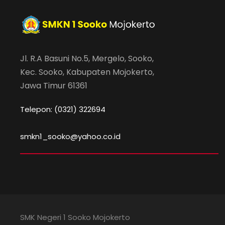
Jl. R.A Basuni No.5, Mergelo, Sooko,
Kec. Sooko, Kabupaten Mojokerto,
Jawa Timur 61361
Telepon: (0321) 322694
smkn1_sooko@yahoo.co.id
SMK Negeri 1 Sooko Mojokerto