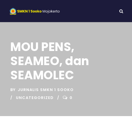
MOU PENS,
SEAMEO, dan
SEAMOLEC
BY
JURNALIS SMKN 1 SOOKO
UNCATEGORIZED
0