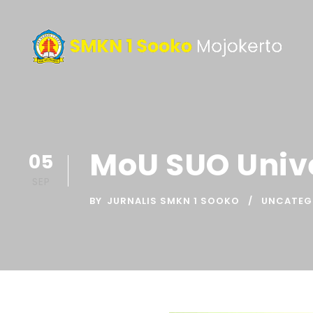
MoU SUO Unive
05
SEP
BY
JURNALIS SMKN 1 SOOKO
UNCATEG