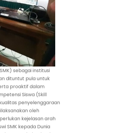
MK) sebagai institusi
n dituntut pula untuk
rta proaktif dalam
etensi Siswa (Skill
kualitas penyelenggaraan
ilaksanakan oleh
iperlukan kejelasan arah
swi SMK kepada Dunia