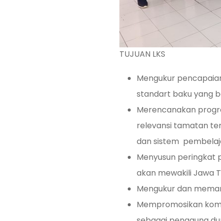
TUJUAN LKS
Mengukur pencapaian
standart baku yang 
Merencanakan progr
relevansi tamatan t
dan sistem pembelaja
Menyusun peringkat p
akan mewakili Jawa T
Mengukur dan memanta
Mempromosikan kompe
sebagai pengguna dun