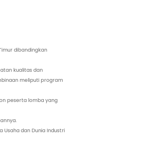
Timur dibandingkan
an kualitas dan
binaan meliputi program
alon peserta lomba yang
iannya.
Usaha dan Dunia Industri