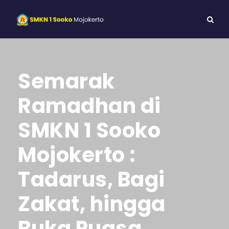
Semarak
Ramadhan di
SMKN 1 Sooko
Mojokerto :
Tadarus, Bagi
Zakat, hingga
Buka Puasa