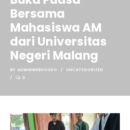
Bersama
Mahasiswa AM
dari Universitas
Negeri Malang
BY
ADMINWEBSOOKO
UNCATEGORIZED
0