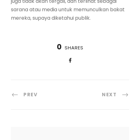
juga tidak akan tergali, dan terlihat sebagai
sarana atau media untuk memunculkan bakat
mereka, supaya diketahui publik.
0
SHARES
PREV
NEXT