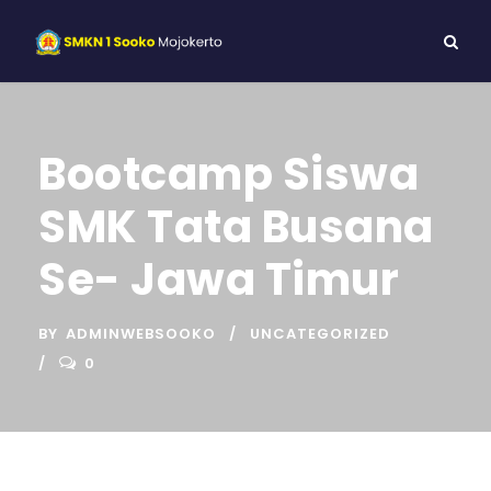
Bootcamp Siswa
SMK Tata Busana
Se- Jawa Timur
BY
ADMINWEBSOOKO
UNCATEGORIZED
0