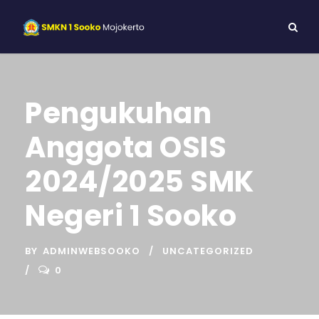
Pengukuhan
Anggota OSIS
2024/2025 SMK
Negeri 1 Sooko
BY
ADMINWEBSOOKO
UNCATEGORIZED
0