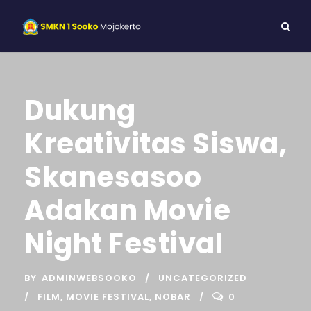
Dukung
Kreativitas Siswa,
Skanesasoo
Adakan Movie
Night Festival
BY
ADMINWEBSOOKO
UNCATEGORIZED
FILM
,
MOVIE FESTIVAL
,
NOBAR
0