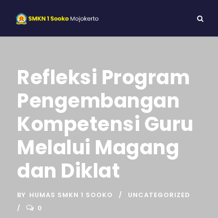
Refleksi Program
Pengembangan
Kompetensi Guru
Melalui Magang
dan Diklat
BY
HUMAS SMKN 1 SOOKO
UNCATEGORIZED
0