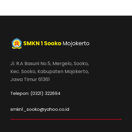
Jl. R.A Basuni No.5, Mergelo, Sooko,
Kec. Sooko, Kabupaten Mojokerto,
Jawa Timur 61361
Telepon: (0321) 322694
smkn1_sooko@yahoo.co.id