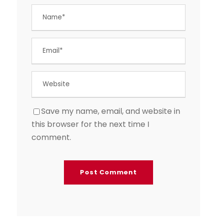
Save my name, email, and website in
this browser for the next time I
comment.