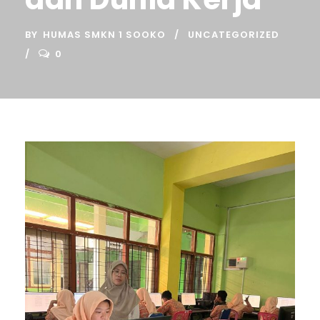
BY
HUMAS SMKN 1 SOOKO
UNCATEGORIZED
0