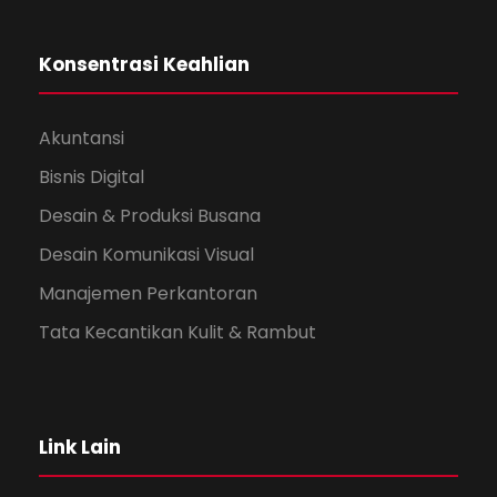
Konsentrasi Keahlian
Akuntansi
Bisnis Digital
Desain & Produksi Busana
Desain Komunikasi Visual
Manajemen Perkantoran
Tata Kecantikan Kulit & Rambut
Link Lain