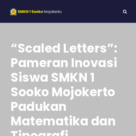
“Scaled Letters”:
Pameran Inovasi
Siswa SMKN 1
Sooko Mojokerto
Padukan
Matematika dan
Tipografi