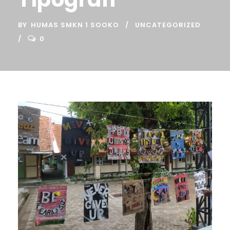
BY
HUMAS SMKN 1 SOOKO
UNCATEGORIZED
0