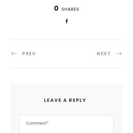
0
SHARES
PREV
NEXT
LEAVE A REPLY