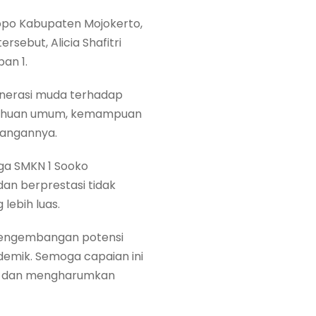
dopo Kabupaten Mojokerto,
sebut, Alicia Shafitri
an 1.
enerasi muda terhadap
etahuan umum, kemampuan
langannya.
rga SMKN 1 Sooko
an berprestasi tidak
lebih luas.
 pengembangan potensi
emik. Semoga capaian ini
at, dan mengharumkan