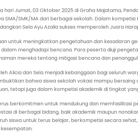
da hari Jumat, 03 Oktober 2025 di Graha Majatama, Pen
swa SMA/SMK/MA dari berbagai sekolah. Dalam kompetisi ter
sedangkan Sela Ayu Azalia sukses memperoleh Juara Harap
ujuan untuk meningkatkan pengetahuan dan kesadaran g
n dalam menghadapi bencana. Para peserta diuji peng
emahaman mereka tentang mitigasi bencana dan penanggu
oleh Alicia dan Sela menjadi kebanggaan bagi seluruh wa
membuktikan bahwa siswa sekolah vokasi mampu bersaing d
an, tetapi juga dalam kompetisi akademik di tingkat yang 
terus berkomitmen untuk mendukung dan memfasilitasi
tasi di berbagai bidang, baik akademik maupun nonakad
uruh siswa untuk terus belajar, berkompetisi secara seh
i kesempatan.