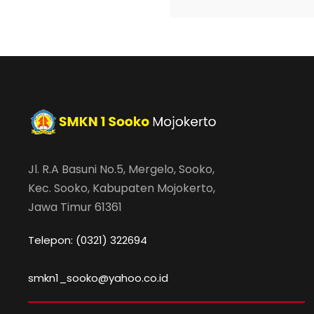
Jl. R.A Basuni No.5, Mergelo, Sooko,
Kec. Sooko, Kabupaten Mojokerto,
Jawa Timur 61361
Telepon: (0321) 322694
smkn1_sooko@yahoo.co.id