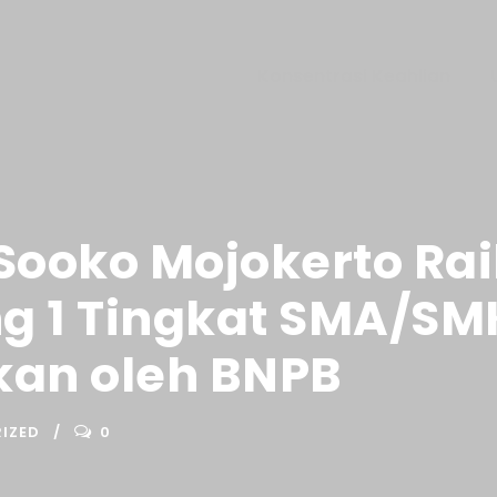
Konsentrasi Keahlian
Sooko Mojokerto Ra
g 1 Tingkat SMA/S
kan oleh BNPB
IZED
0