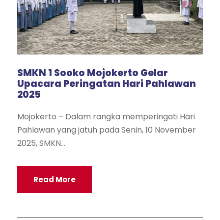
SMKN 1 Sooko Mojokerto Gelar
Upacara Peringatan Hari Pahlawan
2025
Mojokerto – Dalam rangka memperingati Hari
Pahlawan yang jatuh pada Senin, 10 November
2025, SMKN...
Read More