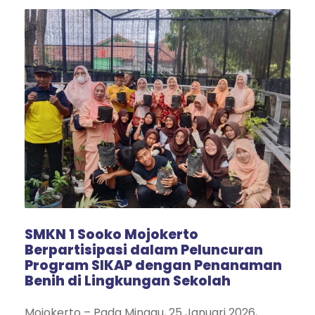
SMKN 1 Sooko Mojokerto
Berpartisipasi dalam Peluncuran
Program SIKAP dengan Penanaman
Benih di Lingkungan Sekolah
Mojokerto – Pada Minggu, 25 Januari 2026,