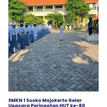
SMKN 1 Sooko Mojokerto Gelar
Upacara Peringatan HUT ke-80