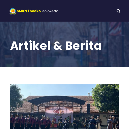
Artikel & Berita