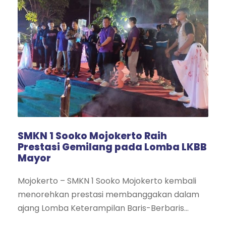
SMKN 1 Sooko Mojokerto Raih
Prestasi Gemilang pada Lomba LKBB
Mayor
Mojokerto – SMKN 1 Sooko Mojokerto kembali
menorehkan prestasi membanggakan dalam
ajang Lomba Keterampilan Baris-Berbaris...